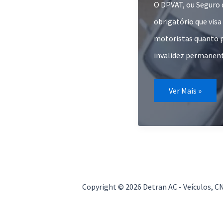
O DPVAT, ou Seguro 
obrigatório que visa
motoristas quanto p
invalidez permanen
Tudo
Ver Mais »
sobre
DPVAT
o
seguro
Obrigatório
de
trânsito
Copyright © 2026 Detran AC - Veículos, 