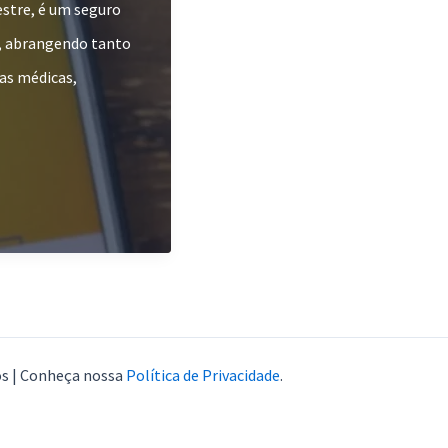
estre, é um seguro
il, abrangendo tanto
as médicas,
os | Conheça nossa
Política de Privacidade
.