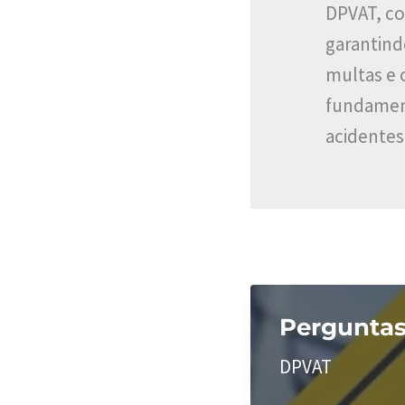
DPVAT, con
garantind
multas e 
fundament
acidentes
Perguntas
DPVAT