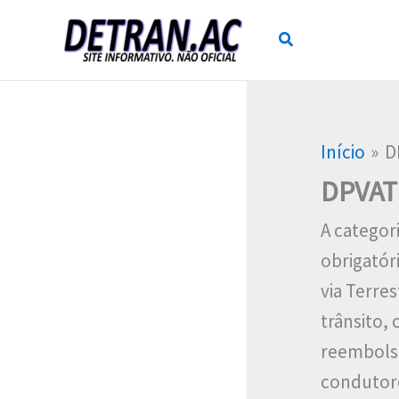
Ir
para
o
conteúdo
Início
D
DPVAT
A categor
obrigatór
via Terre
trânsito,
reembolso
condutor