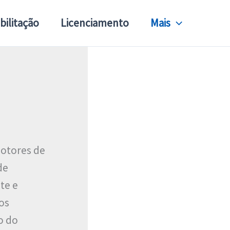
bilitação
Licenciamento
Mais
motores de
de
te e
os
o do