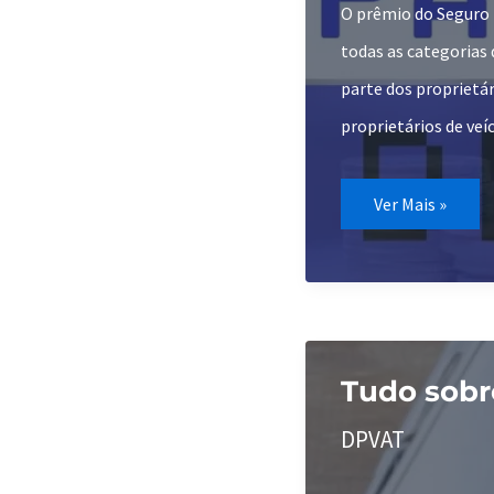
O prêmio do Seguro D
todas as categorias
parte dos proprietár
proprietários de ve
Como
Ver Mais »
Pagar
DPVAT
Tudo sobr
DPVAT