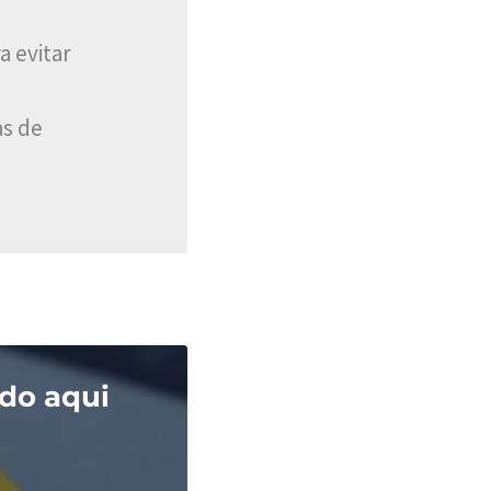
a evitar
as de
do aqui